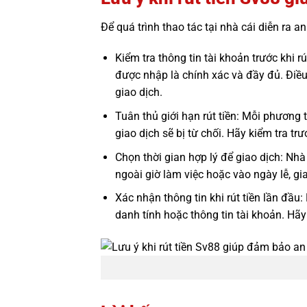
Để quá trình thao tác tại nhà cái diễn ra 
Kiểm tra thông tin tài khoản trước khi 
được nhập là chính xác và đầy đủ. Điều
giao dịch.
Tuân thủ giới hạn rút tiền: Mỗi phương t
giao dịch sẽ bị từ chối. Hãy kiểm tra t
Chọn thời gian hợp lý để giao dịch: Nhà
ngoài giờ làm việc hoặc vào ngày lễ, gi
Xác nhận thông tin khi rút tiền lần đầu:
danh tính hoặc thông tin tài khoản. Hãy