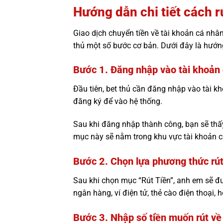
Hướng dẫn chi tiết cách r
Giao dịch chuyển tiền về tài khoản cá nhâ
thủ một số bước cơ bản. Dưới đây là hướng 
Bước 1. Đăng nhập vào tài khoản 
Đầu tiên, bet thủ cần đăng nhập vào tài 
đăng ký để vào hệ thống.
Sau khi đăng nhập thành công, bạn sẽ thấ
mục này sẽ nằm trong khu vực tài khoản c
Bước 2. Chọn lựa phương thức rút
Sau khi chọn mục “Rút Tiền”, anh em sẽ đ
ngân hàng, ví điện tử, thẻ cào điện thoại,
Bước 3. Nhập số tiền muốn rút về 