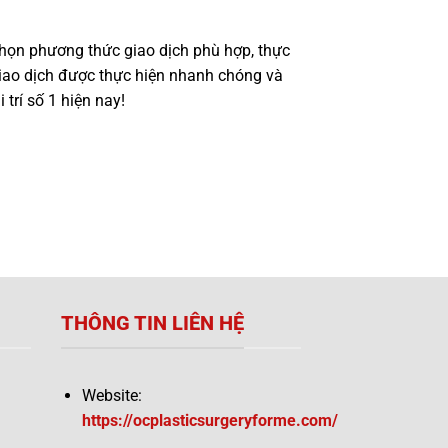
chọn phương thức giao dịch phù hợp, thực
giao dịch được thực hiện nhanh chóng và
trí số 1 hiện nay!
THÔNG TIN LIÊN HỆ
Website:
https://ocplasticsurgeryforme.com/