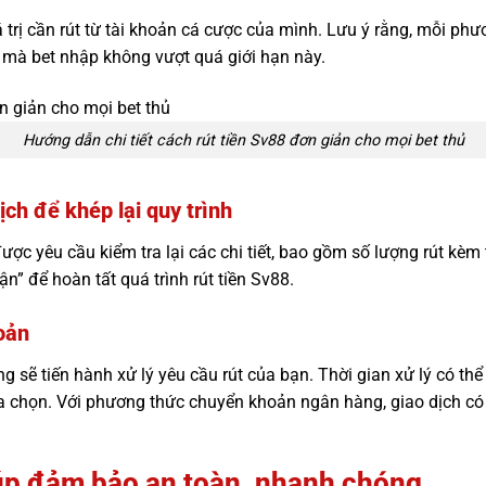
á trị cần rút từ tài khoản cá cược của mình. Lưu ý rằng, mỗi phươ
 mà bet nhập không vượt quá giới hạn này.
Hướng dẫn chi tiết cách rút tiền Sv88 đơn giản cho mọi bet thủ
ịch để khép lại quy trình
ược yêu cầu kiểm tra lại các chi tiết, bao gồm số lượng rút kèm
n” để hoàn tất quá trình rút tiền Sv88.
oản
ng sẽ tiến hành xử lý yêu cầu rút của bạn. Thời gian xử lý có th
 chọn. Với phương thức chuyển khoản ngân hàng, giao dịch có th
giúp đảm bảo an toàn, nhanh chóng