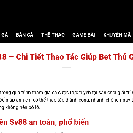
 GÀ
BẮN CÁ
THỂ THAO
GAME BÀI
KHUYẾN MÃI
88 – Chi Tiết Thao Tác Giúp Bet Thủ 
rong quá trình tham gia cá cược trực tuyến tại sân chơi giải trí
 Để giúp anh em có thể thao tác thành công, nhanh chóng ngay t
ng không nên bỏ lỡ.
ền Sv88 an toàn, phổ biến