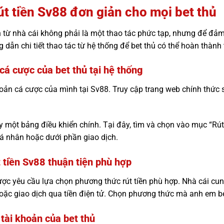
út tiền Sv88 đơn giản cho mọi bet thủ
n từ nhà cái không phải là một thao tác phức tạp, nhưng để đả
dẫn chi tiết thao tác từ hệ thống để bet thủ có thể hoàn thành t
cá cược của bet thủ tại hệ thống
khoản cá cược của mình tại Sv88. Truy cập trang web chính thứ
y một bảng điều khiển chính. Tại đây, tìm và chọn vào mục “Rú
á nhân hoặc dưới phần giao dịch.
 tiền Sv88 thuận tiện phù hợp
ược yêu cầu lựa chọn phương thức rút tiền phù hợp. Nhà cái c
 hoặc giao dịch qua tiền điện tử. Chọn phương thức mà anh em b
tài khoản của bet thủ