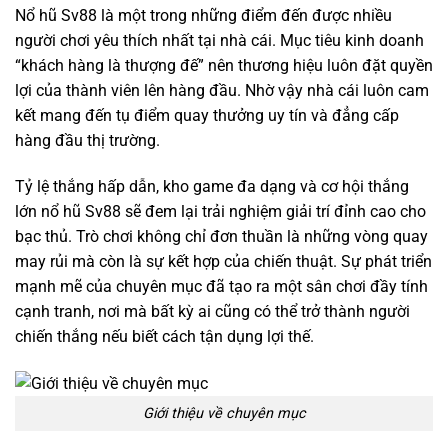
Nổ hũ Sv88 là một trong những điểm đến được nhiều
người chơi yêu thích nhất tại nhà cái. Mục tiêu kinh doanh
“khách hàng là thượng đế” nên thương hiệu luôn đặt quyền
lợi của thành viên lên hàng đầu. Nhờ vậy nhà cái luôn cam
kết mang đến tụ điểm quay thưởng uy tín và đẳng cấp
hàng đầu thị trường.
Tỷ lệ thắng hấp dẫn, kho game đa dạng và cơ hội thắng
lớn nổ hũ Sv88 sẽ đem lại trải nghiệm giải trí đỉnh cao cho
bạc thủ. Trò chơi không chỉ đơn thuần là những vòng quay
may rủi mà còn là sự kết hợp của chiến thuật. Sự phát triển
mạnh mẽ của chuyên mục đã tạo ra một sân chơi đầy tính
cạnh tranh, nơi mà bất kỳ ai cũng có thể trở thành người
chiến thắng nếu biết cách tận dụng lợi thế.
Giới thiệu về chuyên mục