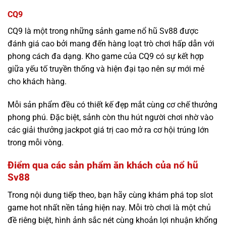
CQ9
CQ9 là một trong những sảnh game nổ hũ Sv88 được
đánh giá cao bởi mang đến hàng loạt trò chơi hấp dẫn với
phong cách đa dạng. Kho game của CQ9 có sự kết hợp
giữa yếu tố truyền thống và hiện đại tạo nên sự mới mẻ
cho khách hàng.
Mỗi sản phẩm đều có thiết kế đẹp mắt cùng cơ chế thưởng
phong phú. Đặc biệt, sảnh còn thu hút người chơi nhờ vào
các giải thưởng jackpot giá trị cao mở ra cơ hội trúng lớn
trong mỗi vòng.
Điểm qua các sản phẩm ăn khách của nổ hũ
Sv88
Trong nội dung tiếp theo, bạn hãy cùng khám phá top slot
game hot nhất nền tảng hiện nay. Mỗi trò chơi là một chủ
đề riêng biệt, hình ảnh sắc nét cùng khoản lợi nhuận khổng