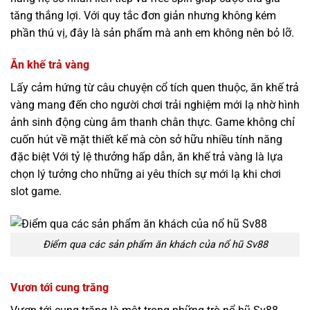
tăng thắng lợi. Với quy tắc đơn giản nhưng không kém
phần thú vị, đây là sản phẩm mà anh em không nên bỏ lỡ.
Ăn khế trả vàng
Lấy cảm hứng từ câu chuyện cổ tích quen thuộc, ăn khế trả
vàng mang đến cho người chơi trải nghiệm mới lạ nhờ hình
ảnh sinh động cùng âm thanh chân thực. Game không chỉ
cuốn hút về mặt thiết kế mà còn sở hữu nhiều tính năng
đặc biệt Với tỷ lệ thưởng hấp dẫn, ăn khế trả vàng là lựa
chọn lý tưởng cho những ai yêu thích sự mới lạ khi chơi
slot game.
Điểm qua các sản phẩm ăn khách của nổ hũ Sv88
Vươn tới cung trăng