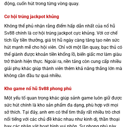
động, cuốn hút trong từng vòng quay.
Cơ hội trúng jackpot khủng
Không thể phủ nhận rằng điểm hấp dẫn nhất của nổ hũ
Sv88 chính là cơ hội trúng jackpot cực khủng. Với cơ chế
tích lũy tiền thưởng, giá trị hũ ngày càng tăng tạo nên sức
hút mạnh mẽ cho hội viên. Chỉ với một lần quay, bạc thủ có
thể giành được khoản tiền khổng lồ, biến giấc mơ làm giàu
trở thành hiện thực. Ngoài ra, nền tảng còn cung cấp nhiều
giải phụ khác giúp thành viên thêm khả năng thắng lớn mà
không cần đầu tư quá nhiều.
Kho game nổ hũ Sv88 phong phú
Một yếu tố quan trọng khác giúp sảnh game luôn giữ được
sức hút chính là kho sản phẩm đa dạng, phù hợp với mọi
sở thích. Tại đây, anh em có thể tìm thấy rất nhiều trò chơi
nổi tiếng với các chủ đề khác nhau như kinh dị, thần thoại
hay các nhân vật hoạt hình vui nhộn. Sự phong phú này