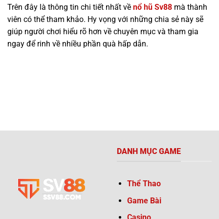
Trên đây là thông tin chi tiết nhất về
nổ hũ Sv88
mà thành
viên có thể tham khảo. Hy vọng với những chia sẻ này sẽ
giúp người chơi hiểu rõ hơn về chuyên mục và tham gia
ngay để rinh về nhiều phần quà hấp dẫn.
DANH MỤC GAME
Thể Thao
Game Bài
Casino