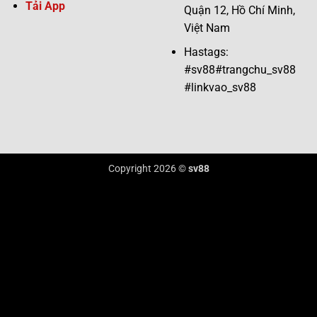
Tải App
Quận 12, Hồ Chí Minh,
Việt Nam
Hastags:
#sv88#trangchu_sv88
#linkvao_sv88
Copyright 2026 ©
sv88