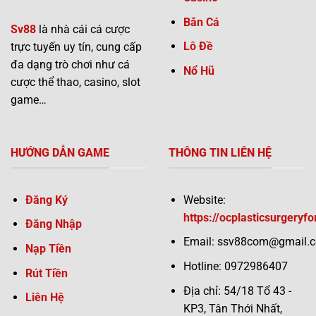
Bắn Cá
Sv88
là nhà cái cá cược
Lô Đề
trực tuyến uy tín, cung cấp
đa dạng trò chơi như cá
Nổ Hũ
cược thể thao, casino, slot
game…
HƯỚNG DẪN GAME
THÔNG TIN LIÊN HỆ
Đăng Ký
Website:
https://ocplasticsurgery
Đăng Nhập
Email:
ssv88com@gmail.
Nạp Tiền
Hotline: 0972986407
Rút Tiền
Địa chỉ: 54/18 Tổ 43 -
Liên Hệ
KP3, Tân Thới Nhất,