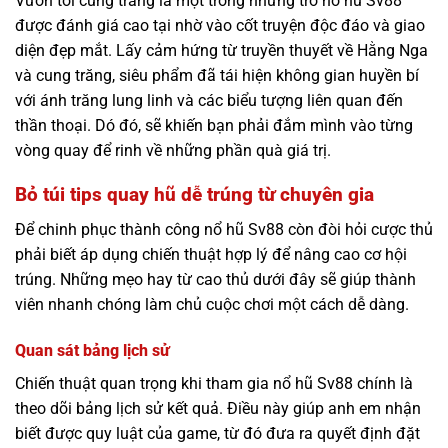
Vươn tới cung trăng là một trong những trò nổ hũ Sv88
được đánh giá cao tại nhờ vào cốt truyện độc đáo và giao
diện đẹp mắt. Lấy cảm hứng từ truyền thuyết về Hằng Nga
và cung trăng, siêu phẩm đã tái hiện không gian huyền bí
với ánh trăng lung linh và các biểu tượng liên quan đến
thần thoại. Dó đó, sẽ khiến bạn phải đắm mình vào từng
vòng quay để rinh về những phần quà giá trị.
Bỏ túi tips quay hũ dễ trúng từ chuyên gia
Để chinh phục thành công nổ hũ Sv88 còn đòi hỏi cược thủ
phải biết áp dụng chiến thuật hợp lý để nâng cao cơ hội
trúng. Những mẹo hay từ cao thủ dưới đây sẽ giúp thành
viên nhanh chóng làm chủ cuộc chơi một cách dễ dàng.
Quan sát bảng lịch sử
Chiến thuật quan trọng khi tham gia nổ hũ Sv88 chính là
theo dõi bảng lịch sử kết quả. Điều này giúp anh em nhận
biết được quy luật của game, từ đó đưa ra quyết định đặt