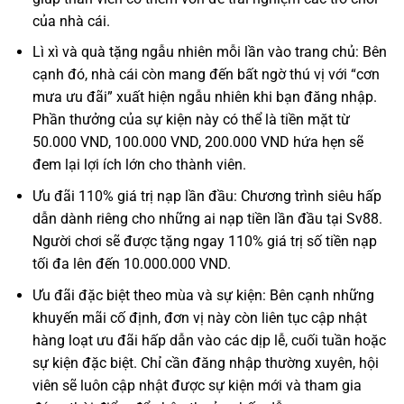
của nhà cái.
Lì xì và quà tặng ngẫu nhiên mỗi lần vào trang chủ: Bên
cạnh đó, nhà cái còn mang đến bất ngờ thú vị với “cơn
mưa ưu đãi” xuất hiện ngẫu nhiên khi bạn đăng nhập.
Phần thưởng của sự kiện này có thể là tiền mặt từ
50.000 VND, 100.000 VND, 200.000 VND hứa hẹn sẽ
đem lại lợi ích lớn cho thành viên.
Ưu đãi 110% giá trị nạp lần đầu: Chương trình siêu hấp
dẫn dành riêng cho những ai nạp tiền lần đầu tại Sv88.
Người chơi sẽ được tặng ngay 110% giá trị số tiền nạp
tối đa lên đến 10.000.000 VND.
Ưu đãi đặc biệt theo mùa và sự kiện: Bên cạnh những
khuyến mãi cố định, đơn vị này còn liên tục cập nhật
hàng loạt ưu đãi hấp dẫn vào các dịp lễ, cuối tuần hoặc
sự kiện đặc biệt. Chỉ cần đăng nhập thường xuyên, hội
viên sẽ luôn cập nhật được sự kiện mới và tham gia