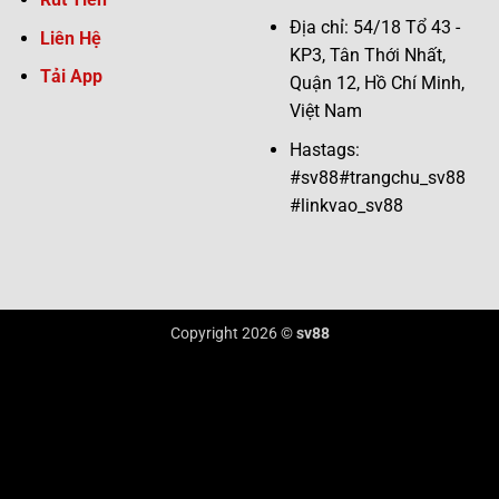
Địa chỉ: 54/18 Tổ 43 -
Liên Hệ
KP3, Tân Thới Nhất,
Tải App
Quận 12, Hồ Chí Minh,
Việt Nam
Hastags:
#sv88#trangchu_sv88
#linkvao_sv88
Copyright 2026 ©
sv88