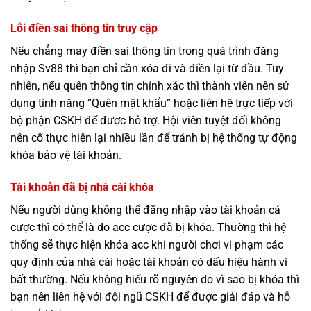
Lỗi điền sai thông tin truy cập
Nếu chẳng may điền sai thông tin trong quá trình đăng
nhập Sv88 thì bạn chỉ cần xóa đi và điền lại từ đầu. Tuy
nhiên, nếu quên thông tin chính xác thì thành viên nên sử
dụng tính năng “Quên mật khẩu” hoặc liên hệ trực tiếp với
bộ phận CSKH để được hỗ trợ. Hội viên tuyệt đối không
nên cố thực hiện lại nhiều lần để tránh bị hệ thống tự động
khóa bảo vệ tài khoản.
Tài khoản đã bị nhà cái khóa
Nếu người dùng không thể đăng nhập vào tài khoản cá
cược thì có thể là do acc cược đã bị khóa. Thường thì hệ
thống sẽ thực hiện khóa acc khi người chơi vi phạm các
quy định của nhà cái hoặc tài khoản có dấu hiệu hành vi
bất thường. Nếu không hiểu rõ nguyên do vì sao bị khóa thì
bạn nên liên hệ với đội ngũ CSKH để được giải đáp và hỗ