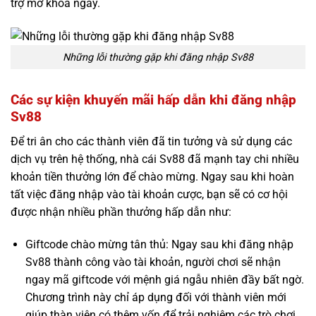
trợ mở khóa ngay.
Những lỗi thường gặp khi đăng nhập Sv88
Các sự kiện khuyến mãi hấp dẫn khi đăng nhập
Sv88
Để tri ân cho các thành viên đã tin tưởng và sử dụng các
dịch vụ trên hệ thống, nhà cái Sv88 đã mạnh tay chi nhiều
khoản tiền thưởng lớn để chào mừng. Ngay sau khi hoàn
tất việc đăng nhập vào tài khoản cược, bạn sẽ có cơ hội
được nhận nhiều phần thưởng hấp dẫn như:
Giftcode chào mừng tân thủ: Ngay sau khi đăng nhập
Sv88 thành công vào tài khoản, người chơi sẽ nhận
ngay mã giftcode với mệnh giá ngẫu nhiên đầy bất ngờ.
Chương trình này chỉ áp dụng đối với thành viên mới
giúp thàn viên có thêm vốn để trải nghiệm các trò chơi