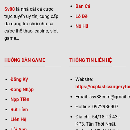
Bắn Cá
Sv88
là nhà cái cá cược
Lô Đề
trực tuyến uy tín, cung cấp
đa dạng trò chơi như cá
Nổ Hũ
cược thể thao, casino, slot
game…
HƯỚNG DẪN GAME
THÔNG TIN LIÊN HỆ
Đăng Ký
Website:
https://ocplasticsurgery
Đăng Nhập
Email:
ssv88com@gmail.
Nạp Tiền
Hotline: 0972986407
Rút Tiền
Địa chỉ: 54/18 Tổ 43 -
Liên Hệ
KP3, Tân Thới Nhất,
Tải App