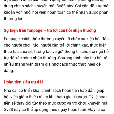
dụng chính sách khuyến mãi Sv88 này. Chỉ cần đầu tư một
khoản vốn nhỏ, hội viên hoàn toàn có thể nhận được phần
thưởng lớn.
Sự kiện trên fanpage – trả lời câu hỏi nhận thưởng
Fanpage chính thức thường xuyên tổ chức sự kiện hỏi đáp
cho người chơi. Mọi người cần trả lời chính xác, thực hiện
thao tác chia sẻ, tương tác và gửi thông tin cho đội ngũ hỗ
trợ để xác minh nhận thưởng. Chương trình này thu hút rất
nhiều thành viên tham gia nhờ cách thức thực hiện dễ
dàng.
Hoàn tiền siêu ưu đãi
Nhà cái có triển khai chính sách hoàn tiền hấp dẫn, giúp
hội viên giảm thiểu rủi ro khi tham gia cá cược. Tỷ lệ hoàn
tiền sẽ thay đổi tùy theo mức cược và trò chơi, khuyến mãi
Sv88 này có thể áp dụng theo ngày hoặc tuần. Đây là cơ