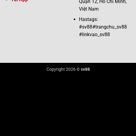
Quận 12, Hồ Chí Minh,
Việt Nam
Hastags:
#sv88#trangchu_sv88
#linkvao_sv88
Copyright 2026 ©
sv88