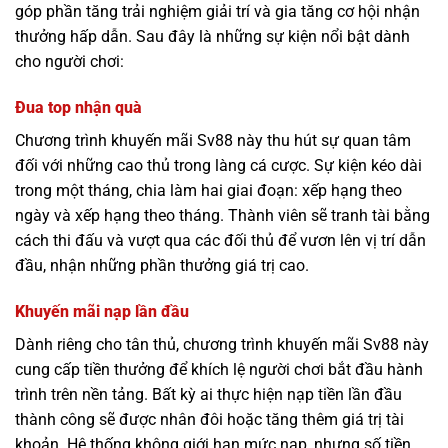
góp phần tăng trải nghiệm giải trí và gia tăng cơ hội nhận
thưởng hấp dẫn. Sau đây là những sự kiện nổi bật dành
cho người chơi:
Đua top nhận quà
Chương trình khuyến mãi Sv88 này thu hút sự quan tâm
đối với những cao thủ trong làng cá cược. Sự kiện kéo dài
trong một tháng, chia làm hai giai đoạn: xếp hạng theo
ngày và xếp hạng theo tháng. Thành viên sẽ tranh tài bằng
cách thi đấu và vượt qua các đối thủ để vươn lên vị trí dẫn
đầu, nhận những phần thưởng giá trị cao.
Khuyến mãi nạp lần đầu
Dành riêng cho tân thủ, chương trình khuyến mãi Sv88 này
cung cấp tiền thưởng để khích lệ người chơi bắt đầu hành
trình trên nền tảng. Bất kỳ ai thực hiện nạp tiền lần đầu
thành công sẽ được nhân đôi hoặc tăng thêm giá trị tài
khoản. Hệ thống không giới hạn mức nạp, nhưng số tiền