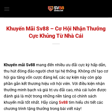
Bỏ
qua
nội
dung
Khuyến Mãi Sv88 – Cơ Hội Nhận Thưởng
Cực Khủng Từ Nhà Cái
Khuyến mãi Sv88
mang đến nhiều ưu đãi cực kỳ hấp dẫn,
thu hút đông đảo người chơi tại hệ thống. Không chỉ tạo cơ
hội gia tăng vốn cược đáng kể, các sự kiện này còn góp
phần gắn kết thương hiệu với hội viên. Với điều kiện nhận
thưởng minh bạch và giá trị ưu đãi cao, nhà cái luôn được
đánh giá là một trong những nền tảng có chính sách
khuyến mãi tốt nhất. Hãy cùng
Sv88
tìm hiểu chi tiết các
chương trình tặng thưởng trong bài viết này!