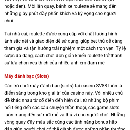
hoặc đen). Mỗi lần quay, bánh xe roulette sẽ mang đến
những giây phút đầy phấn khích và kỳ vọng cho người
chơi.
Tại nhà cái, roulette được cung cấp với chất lượng hình
ảnh sắc nét và giao diện dễ sử dụng, giúp bet thủ dễ dàng
tham gia và tận hưởng trải nghiệm một cách trọn vẹn. Tỷ lệ
cược đa dạng, cách chơi đơn giản khiến roulette trở thành
sự lựa chọn yêu thích của nhiều anh em đam mê.
Máy đánh bạc (Slots)
Các trò chơi máy đánh bạc (slots) tại casino SV88 luôn là
điểm sáng trong kho giải trí của casino này. Với nhiều chủ
đề khác nhau từ cổ điển đến hiện đại, từ những bộ phim
nổi tiếng đến các câu chuyện thần thoại, các game slots
luôn mang đến sự mới mẻ và thú vị cho người chơi. Những
vòng quay đầy màu sắc cùng các tính năng bonus hấp
dẫn giúp người chơi có thể giành được những phần thưởng