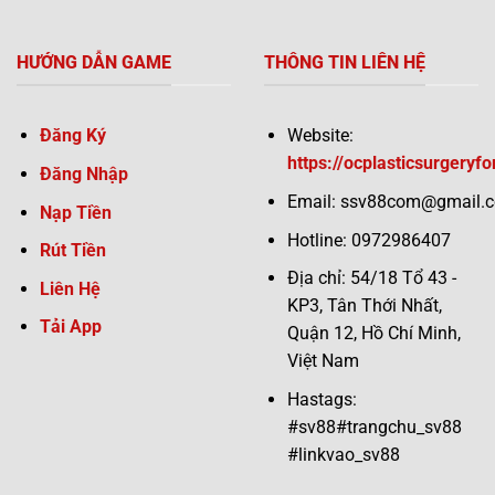
HƯỚNG DẪN GAME
THÔNG TIN LIÊN HỆ
Đăng Ký
Website:
https://ocplasticsurgery
Đăng Nhập
Email:
ssv88com@gmail.
Nạp Tiền
Hotline: 0972986407
Rút Tiền
Địa chỉ: 54/18 Tổ 43 -
Liên Hệ
KP3, Tân Thới Nhất,
Tải App
Quận 12, Hồ Chí Minh,
Việt Nam
Hastags:
#sv88#trangchu_sv88
#linkvao_sv88