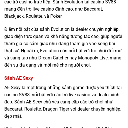
các trò casino trực tiếp. Sảnh Evolution tại casino SV88
mang đến trò live casino đỉnh cao, như Baccarat,
Blackjack, Roulette, và Poker.
Điểm nổi bật của sảnh Evolution là dealer chuyên nghiệp,
giao diện trực quan và khả năng tương tác cao, giúp người
tham gia có cảm giác như đang tham gia vào sòng bài
thật sự. Ngoài ra, Evolution còn nổi bật với trò chơi đổi mới
và sáng tạo như Dream Catcher hay Monopoly Live, mang
đến sự đa dạng và mới mẻ cho người chơi.
Sảnh AE Sexy
AE Sexy là một trong những sảnh game được yêu thích tại
casino SV88, nổi bật với các trò live casino và dealer xinh
đẹp. Sảnh AE Sexy chủ yếu cung cấp các trò chơi như
Baccarat, Roulette, Dragon Tiger với dealer chuyên nghiệp,
đẹp mắt.