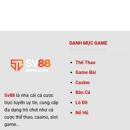
DANH MỤC GAME
Thể Thao
Game Bài
Casino
Bắn Cá
Sv88
là nhà cái cá cược
Lô Đề
trực tuyến uy tín, cung cấp
đa dạng trò chơi như cá
Nổ Hũ
cược thể thao, casino, slot
game…