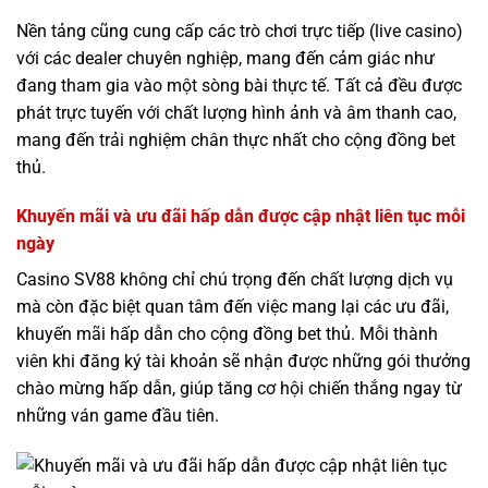
Nền tảng cũng cung cấp các trò chơi trực tiếp (live casino)
với các dealer chuyên nghiệp, mang đến cảm giác như
đang tham gia vào một sòng bài thực tế. Tất cả đều được
phát trực tuyến với chất lượng hình ảnh và âm thanh cao,
mang đến trải nghiệm chân thực nhất cho cộng đồng bet
thủ.
Khuyến mãi và ưu đãi hấp dẫn được cập nhật liên tục mỗi
ngày
Casino SV88 không chỉ chú trọng đến chất lượng dịch vụ
mà còn đặc biệt quan tâm đến việc mang lại các ưu đãi,
khuyến mãi hấp dẫn cho cộng đồng bet thủ. Mỗi thành
viên khi đăng ký tài khoản sẽ nhận được những gói thưởng
chào mừng hấp dẫn, giúp tăng cơ hội chiến thắng ngay từ
những ván game đầu tiên.