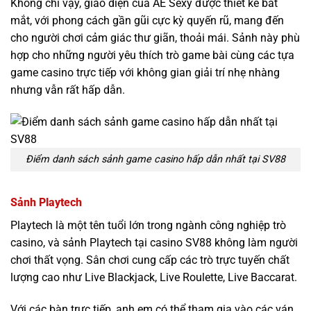
Không chỉ vậy, giao diện của AE Sexy được thiết kế bắt
mắt, với phong cách gần gũi cực kỳ quyến rũ, mang đến
cho người chơi cảm giác thư giãn, thoải mái. Sảnh này phù
hợp cho những người yêu thích trò game bài cùng các tựa
game casino trực tiếp với không gian giải trí nhẹ nhàng
nhưng vẫn rất hấp dẫn.
Điểm danh sách sảnh game casino hấp dẫn nhất tại SV88
Sảnh Playtech
Playtech là một tên tuổi lớn trong ngành công nghiệp trò
casino, và sảnh Playtech tại casino SV88 không làm người
chơi thất vọng. Sân chơi cung cấp các trò trực tuyến chất
lượng cao như Live Blackjack, Live Roulette, Live Baccarat.
Với các bàn trực tiếp, anh em có thể tham gia vào các ván