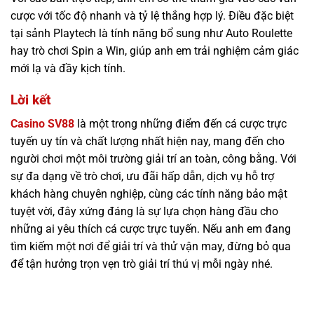
cược với tốc độ nhanh và tỷ lệ thắng hợp lý. Điều đặc biệt
tại sảnh Playtech là tính năng bổ sung như Auto Roulette
hay trò chơi Spin a Win, giúp anh em trải nghiệm cảm giác
mới lạ và đầy kịch tính.
Lời kết
Casino SV88
là một trong những điểm đến cá cược trực
tuyến uy tín và chất lượng nhất hiện nay, mang đến cho
người chơi một môi trường giải trí an toàn, công bằng. Với
sự đa dạng về trò chơi, ưu đãi hấp dẫn, dịch vụ hỗ trợ
khách hàng chuyên nghiệp, cùng các tính năng bảo mật
tuyệt vời, đây xứng đáng là sự lựa chọn hàng đầu cho
những ai yêu thích cá cược trực tuyến. Nếu anh em đang
tìm kiếm một nơi để giải trí và thử vận may, đừng bỏ qua
để tận hưởng trọn vẹn trò giải trí thú vị mỗi ngày nhé.