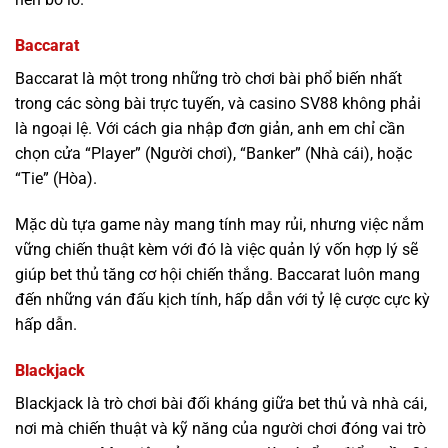
Baccarat
Baccarat là một trong những trò chơi bài phổ biến nhất
trong các sòng bài trực tuyến, và casino SV88 không phải
là ngoại lệ. Với cách gia nhập đơn giản, anh em chỉ cần
chọn cửa “Player” (Người chơi), “Banker” (Nhà cái), hoặc
“Tie” (Hòa).
Mặc dù tựa game này mang tính may rủi, nhưng việc nắm
vững chiến thuật kèm với đó là việc quản lý vốn hợp lý sẽ
giúp bet thủ tăng cơ hội chiến thắng. Baccarat luôn mang
đến những ván đấu kịch tính, hấp dẫn với tỷ lệ cược cực kỳ
hấp dẫn.
Blackjack
Blackjack là trò chơi bài đối kháng giữa bet thủ và nhà cái,
nơi mà chiến thuật và kỹ năng của người chơi đóng vai trò