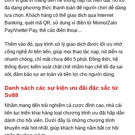
Đơn vị giải trí mang đến hệ thống nạp rút hiện đại, hỗ trợ
đa dạng phương thức thanh toán để người chơi dễ dàng
lựa chọn. Khách hàng có thể giao dịch qua Internet
Banking, quét mã QR, sử dụng ví điện tử Momo/Zalo
Pay/Viettel Pay, thẻ cào điện thoại…
Thêm vào đó, quy trình xử lý giao dịch được tối ưu nhờ
công nghệ AI tiên tiến, giúp mọi thao tác nạp, rút diễn ra
nhanh chóng, chỉ mất chưa đến 5 phút. Đồng thời, hệ
thống được kiểm soát chặt chẽ nhằm hạn chế tối đa sai
sót, đảm bảo sự an toàn và tiện lợi cho người dùng.
Danh sách các sự kiện ưu đãi đặc sắc từ
Sv88
Nhằm mang đến trải nghiệm cá cược đỉnh cao, nhà cái
liên tục triển khai hàng loạt chương trình ưu đãi hấp dẫn
dành cho hội viên. Dưới đây là những chương trình
khuyến mãi hot nhất, giúp khách hàng nắm bắt cơ hội