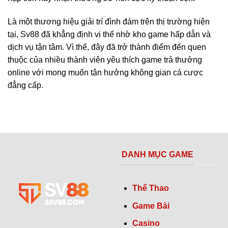
Là một thương hiệu giải trí đình đám trên thị trường hiện
tại, Sv88 đã khẳng định vị thế nhờ kho game hấp dẫn và
dịch vụ tận tâm. Vì thế, đây đã trở thành điểm đến quen
thuộc của nhiều thành viên yêu thích game trả thưởng
online với mong muốn tận hưởng không gian cá cược
đẳng cấp.
DANH MỤC GAME
Thể Thao
Game Bài
Casino