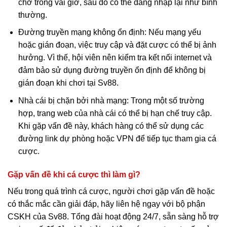
chờ trong vài giờ, sau đó có thể đăng nhập lại như bình
thường.
Đường truyền mạng không ổn định: Nếu mạng yếu
hoặc gián đoạn, việc truy cập và đặt cược có thể bị ảnh
hưởng. Vì thế, hội viên nên kiểm tra kết nối internet và
đảm bảo sử dụng đường truyền ổn định để không bị
gián đoạn khi chơi tại Sv88.
Nhà cái bị chặn bởi nhà mạng: Trong một số trường
hợp, trang web của nhà cái có thể bị hạn chế truy cập.
Khi gặp vấn đề này, khách hàng có thể sử dụng các
đường link dự phòng hoặc VPN để tiếp tục tham gia cá
cược.
Gặp vấn đề khi cá cược thì làm gì?
Nếu trong quá trình cá cược, người chơi gặp vấn đề hoặc
có thắc mắc cần giải đáp, hãy liên hệ ngay với bộ phận
CSKH của Sv88. Tổng đài hoạt động 24/7, sẵn sàng hỗ trợ