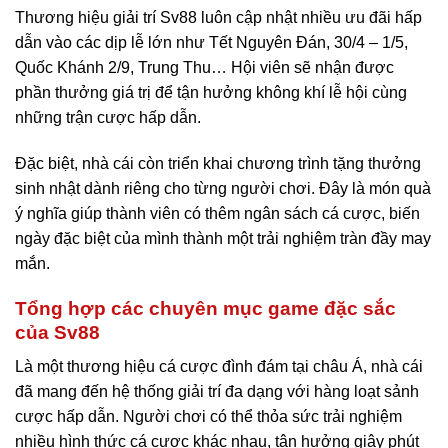
Thương hiệu giải trí Sv88 luôn cập nhật nhiều ưu đãi hấp
dẫn vào các dịp lễ lớn như Tết Nguyên Đán, 30/4 – 1/5,
Quốc Khánh 2/9, Trung Thu… Hội viên sẽ nhận được
phần thưởng giá trị để tận hưởng không khí lễ hội cùng
những trận cược hấp dẫn.
Đặc biệt, nhà cái còn triển khai chương trình tặng thưởng
sinh nhật dành riêng cho từng người chơi. Đây là món quà
ý nghĩa giúp thành viên có thêm ngân sách cá cược, biến
ngày đặc biệt của mình thành một trải nghiệm tràn đầy may
mắn.
Tổng hợp các chuyên mục game đặc sắc
của Sv88
Là một thương hiệu cá cược đình đám tại châu Á, nhà cái
đã mang đến hệ thống giải trí đa dạng với hàng loạt sảnh
cược hấp dẫn. Người chơi có thể thỏa sức trải nghiệm
nhiều hình thức cá cược khác nhau, tận hưởng giây phút