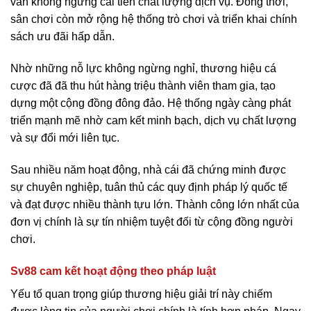
vẫn không ngừng cải tiến chất lượng dịch vụ. Đồng thời,
sân chơi còn mở rộng hệ thống trò chơi và triển khai chính
sách ưu đãi hấp dẫn.
Nhờ những nỗ lực không ngừng nghỉ, thương hiệu cá
cược đã đã thu hút hàng triệu thành viên tham gia, tạo
dựng một cộng đồng đông đảo. Hệ thống ngày càng phát
triển mạnh mẽ nhờ cam kết minh bạch, dịch vụ chất lượng
và sự đổi mới liên tục.
Sau nhiều năm hoạt động, nhà cái đã chứng minh được
sự chuyên nghiệp, tuân thủ các quy định pháp lý quốc tế
và đạt được nhiều thành tựu lớn. Thành công lớn nhất của
đơn vị chính là sự tín nhiệm tuyệt đối từ cộng đồng người
chơi.
Sv88 cam kết hoạt động theo pháp luật
Yếu tố quan trọng giúp thương hiệu giải trí này chiếm