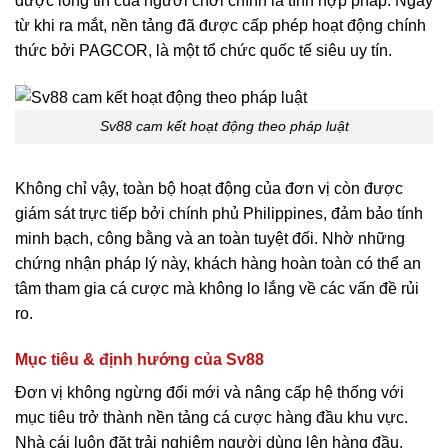
được lòng tin của người chơi chính là tính hợp pháp. Ngay
từ khi ra mắt, nền tảng đã được cấp phép hoạt động chính
thức bởi PAGCOR, là một tổ chức quốc tế siêu uy tín.
Sv88 cam kết hoạt động theo pháp luật
Không chỉ vậy, toàn bộ hoạt động của đơn vị còn được
giám sát trực tiếp bởi chính phủ Philippines, đảm bảo tính
minh bạch, công bằng và an toàn tuyệt đối. Nhờ những
chứng nhận pháp lý này, khách hàng hoàn toàn có thể an
tâm tham gia cá cược mà không lo lắng về các vấn đề rủi
ro.
Mục tiêu & định hướng của Sv88
Đơn vị không ngừng đổi mới và nâng cấp hệ thống với
mục tiêu trở thành nền tảng cá cược hàng đầu khu vực.
Nhà cái luôn đặt trải nghiệm người dùng lên hàng đầu,