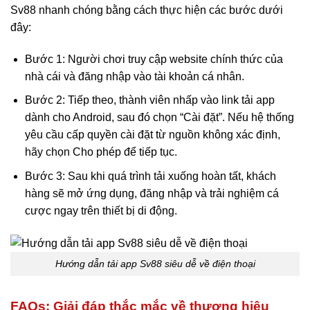
Sv88 nhanh chóng bằng cách thực hiện các bước dưới
đây:
Bước 1: Người chơi truy cập website chính thức của
nhà cái và đăng nhập vào tài khoản cá nhân.
Bước 2: Tiếp theo, thành viên nhấp vào link tải app
dành cho Android, sau đó chọn “Cài đặt”. Nếu hệ thống
yêu cầu cấp quyền cài đặt từ nguồn không xác định,
hãy chọn Cho phép để tiếp tục.
Bước 3: Sau khi quá trình tải xuống hoàn tất, khách
hàng sẽ mở ứng dụng, đăng nhập và trải nghiệm cá
cược ngay trên thiết bị di động.
Hướng dẫn tải app Sv88 siêu dễ về điện thoại
FAQs: Giải đáp thắc mắc về thương hiệu