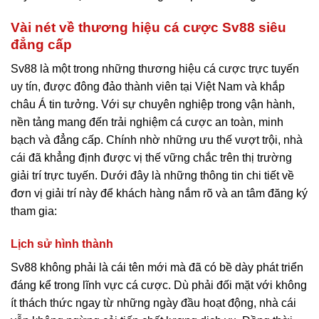
Vài nét về thương hiệu cá cược Sv88 siêu
đẳng cấp
Sv88 là một trong những thương hiệu cá cược trực tuyến
uy tín, được đông đảo thành viên tại Việt Nam và khắp
châu Á tin tưởng. Với sự chuyên nghiệp trong vận hành,
nền tảng mang đến trải nghiệm cá cược an toàn, minh
bạch và đẳng cấp. Chính nhờ những ưu thế vượt trội, nhà
cái đã khẳng định được vị thế vững chắc trên thị trường
giải trí trực tuyến. Dưới đây là những thông tin chi tiết về
đơn vị giải trí này để khách hàng nắm rõ và an tâm đăng ký
tham gia:
Lịch sử hình thành
Sv88 không phải là cái tên mới mà đã có bề dày phát triển
đáng kể trong lĩnh vực cá cược. Dù phải đối mặt với không
ít thách thức ngay từ những ngày đầu hoạt động, nhà cái