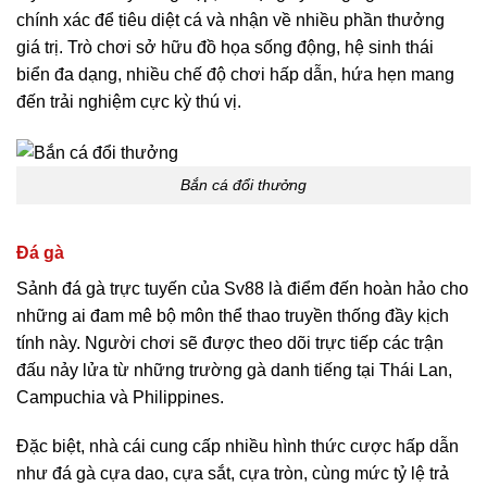
chính xác để tiêu diệt cá và nhận về nhiều phần thưởng
giá trị. Trò chơi sở hữu đồ họa sống động, hệ sinh thái
biển đa dạng, nhiều chế độ chơi hấp dẫn, hứa hẹn mang
đến trải nghiệm cực kỳ thú vị.
Bắn cá đổi thưởng
Đá gà
Sảnh đá gà trực tuyến của Sv88 là điểm đến hoàn hảo cho
những ai đam mê bộ môn thể thao truyền thống đầy kịch
tính này. Người chơi sẽ được theo dõi trực tiếp các trận
đấu nảy lửa từ những trường gà danh tiếng tại Thái Lan,
Campuchia và Philippines.
Đặc biệt, nhà cái cung cấp nhiều hình thức cược hấp dẫn
như đá gà cựa dao, cựa sắt, cựa tròn, cùng mức tỷ lệ trả