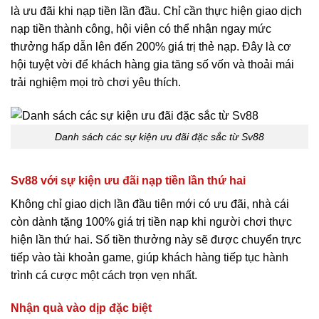
là ưu đãi khi nạp tiền lần đầu. Chỉ cần thực hiện giao dịch
nạp tiền thành công, hội viên có thể nhận ngay mức
thưởng hấp dẫn lên đến 200% giá trị thẻ nạp. Đây là cơ
hội tuyệt vời để khách hàng gia tăng số vốn và thoải mái
trải nghiệm mọi trò chơi yêu thích.
Danh sách các sự kiện ưu đãi đặc sắc từ Sv88
Sv88 với sự kiện ưu đãi nạp tiền lần thứ hai
Không chỉ giao dịch lần đầu tiên mới có ưu đãi, nhà cái
còn dành tặng 100% giá trị tiền nạp khi người chơi thực
hiện lần thứ hai. Số tiền thưởng này sẽ được chuyển trực
tiếp vào tài khoản game, giúp khách hàng tiếp tục hành
trình cá cược một cách trọn vẹn nhất.
Nhận quà vào dịp đặc biệt