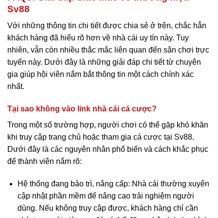
Sv88
Với những thông tin chi tiết được chia sẻ ở trên, chắc hẳn
khách hàng đã hiểu rõ hơn về nhà cái uy tín này. Tuy
nhiên, vẫn còn nhiều thắc mắc liên quan đến sân chơi trực
tuyến này. Dưới đây là những giải đáp chi tiết từ chuyên
gia giúp hội viên nắm bắt thông tin một cách chính xác
nhất.
Tại sao không vào link nhà cái cá cược?
Trong một số trường hợp, người chơi có thể gặp khó khăn
khi truy cập trang chủ hoặc tham gia cá cược tại Sv88.
Dưới đây là các nguyên nhân phổ biến và cách khắc phục
để thành viên nắm rõ:
Hệ thống đang bảo trì, nâng cấp: Nhà cái thường xuyên
cập nhật phần mềm để nâng cao trải nghiệm người
dùng. Nếu không truy cập được, khách hàng chỉ cần