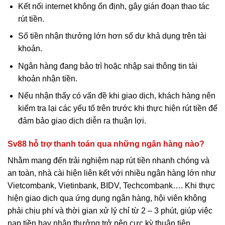
Kết nối internet không ổn định, gây gián đoạn thao tác
rút tiền.
Số tiền nhận thưởng lớn hơn số dư khả dụng trên tài
khoản.
Ngân hàng đang bảo trì hoặc nhập sai thông tin tài
khoản nhận tiền.
Nếu nhận thấy có vấn đề khi giao dịch, khách hàng nên
kiểm tra lại các yếu tố trên trước khi thực hiện rút tiền để
đảm bảo giao dịch diễn ra thuận lợi.
Sv88 hỗ trợ thanh toán qua những ngân hàng nào?
Nhằm mang đến trải nghiệm nạp rút tiền nhanh chóng và
an toàn, nhà cài hiện liên kết với nhiều ngân hàng lớn như
Vietcombank, Vietinbank, BIDV, Techcombank…. Khi thực
hiện giao dịch qua ứng dụng ngân hàng, hội viên không
phải chịu phí và thời gian xử lý chỉ từ 2 – 3 phút, giúp việc
nạp tiền hay nhận thưởng trở nên cực kỳ thuận tiện.